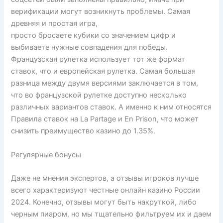
верификации могут возникнуть проблемы. Самая
древняя и простая игра,
просто бросаете кубики со значением цифр и
выбиваете нужные совпадения для победы.
Французская рулетка использует тот же формат
ставок, что и европейская рулетка. Самая большая
разница между двумя версиями заключается в том,
что во французской рулетке доступно несколько
различных вариантов ставок. А именно к ним относятся
Правила ставок на La Partage и En Prison, что может
снизить преимущество казино до 1.35%.
Регулярные бонусы
Даже не мнения экспертов, а отзывы игроков лучше
всего характеризуют честные онлайн казино России
2024. Конечно, отзывы могут быть накруткой, либо
черным пиаром, но мы тщательно фильтруем их и даем