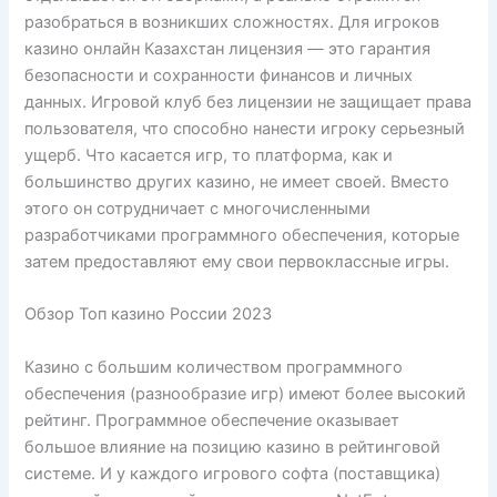
разобраться в возникших сложностях. Для игроков
казино онлайн Казахстан лицензия — это гарантия
безопасности и сохранности финансов и личных
данных. Игровой клуб без лицензии не защищает права
пользователя, что способно нанести игроку серьезный
ущерб. Что касается игр, то платформа, как и
большинство других казино, не имеет своей. Вместо
этого он сотрудничает с многочисленными
разработчиками программного обеспечения, которые
затем предоставляют ему свои первоклассные игры.
Обзор Топ казино России 2023
Казино с большим количеством программного
обеспечения (разнообразие игр) имеют более высокий
рейтинг. Программное обеспечение оказывает
большое влияние на позицию казино в рейтинговой
системе. И у каждого игрового софта (поставщика)