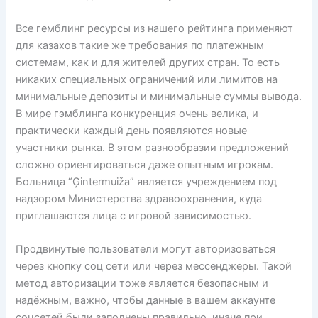
Все гемблинг ресурсы из нашего рейтинга применяют
для казахов такие же требования по платежным
системам, как и для жителей других стран. То есть
никаких специальных ограничений или лимитов на
минимальные депозиты и минимальные суммы вывода.
В мире гэмблинга конкуренция очень велика, и
практически каждый день появляются новые
участники рынка. В этом разнообразии предложений
сложно ориентироваться даже опытным игрокам.
Больница “Ģintermuiža” является учреждением под
надзором Министерства здравоохранения, куда
приглашаются лица с игровой зависимостью.
Продвинутые пользователи могут авторизоваться
через кнопку соц сети или через мессенджеры. Такой
метод авторизации тоже является безопасным и
надёжным, важно, чтобы данные в вашем аккаунте
соцсетей были заполнены правильно, иначе при