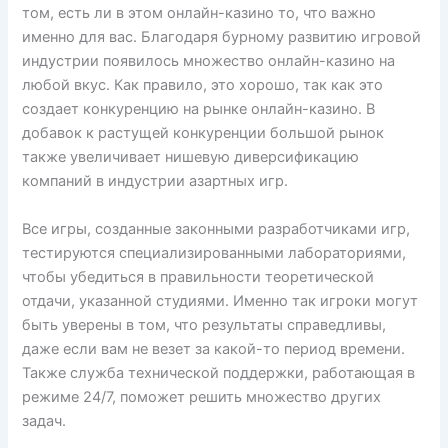
том, есть ли в этом онлайн-казино то, что важно
именно для вас. Благодаря бурному развитию игровой
индустрии появилось множество онлайн-казино на
любой вкус. Как правило, это хорошо, так как это
создает конкуренцию на рынке онлайн-казино. В
добавок к растущей конкуренции большой рынок
также увеличивает нишевую диверсификацию
компаний в индустрии азартных игр.
Все игры, созданные законными разработчиками игр,
тестируются специализированными лабораториями,
чтобы убедиться в правильности теоретической
отдачи, указанной студиями. Именно так игроки могут
быть уверены в том, что результаты справедливы,
даже если вам не везет за какой-то период времени.
Также служба технической поддержки, работающая в
режиме 24/7, поможет решить множество других
задач.