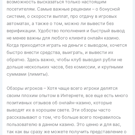
возможность высказаться только настоящим
посетителям. Самые важные рецензии – о бонусной
системе, о скорости выплат, про отдачу в игровых
автоматах, а также о том, можно ли вывести без
верификации. Удобство пополнения и быстрый вывод
не менее важны для любого клиента онлайн казино.
Когда приходится играть на деньги с выводом, хочется
быстро внести средства, выиграть, и вывести их
обратно. Здесь важно, чтобы клуб выводил рубли не
дольше нескольких часов, без комиссии, и крупными
суммами (лимиты).
Обзоры игроков – Хотя чаще всего игроки делятся
своим плохим опытом в Интернете, все еще есть много
позитивных отзывов об онлайн-казино, которые
выводят их в хорошем свете. Эти обзоры часто
рассказывают о том, что больше всего понравилось
пользователю в данном казино. Это ценно и для вас,
так как вы сразу же можете получить представление о