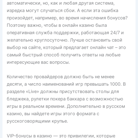
автоматически, но, как и любая другая система,
изредка могут случаться сбои. А если эта ошибка
произойдет, например, во время начисления бонусов?
Поэтому важно, чтобы в онлайн казино была
оперативная служба поддержки, работающая 24/7 и
желательно круглосуточно. Лучше остановить свой
выбор на сайте, который предлагает онлайн чат – это
самый быстрый способ получить ответы на любые
интересующие вас вопросы.
Количество провайдеров должно быть не менее
десяти, а число наименований игр превышать 1000. В
разделе «Live» должны присутствовать столы для
бледжека, рулетки покера баккара с возможностью
игры в реальном времени. Дополнительно в русском
казино, вы найдете игры этого формата с
русскоговорящими крупье.
VIP-бонусы в казино — это привилегии, которые