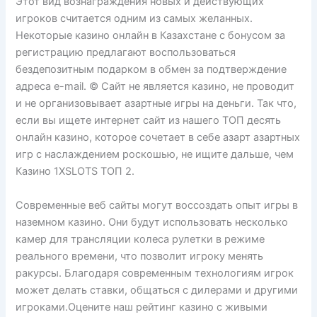
Этот вид вознаграждения новых и действующих
игроков считается одним из самых желанных.
Некоторые казино онлайн в Казахстане с бонусом за
регистрацию предлагают воспользоваться
бездепозитным подарком в обмен за подтверждение
адреса e-mail. © Сайт не является казино, не проводит
и не организовывает азартные игры на деньги. Так что,
если вы ищете интернет сайт из нашего ТОП десять
онлайн казино, которое сочетает в себе азарт азартных
игр с наслаждением роскошью, не ищите дальше, чем
Казино 1XSLOTS ТОП 2.
Современные веб сайты могут воссоздать опыт игры в
наземном казино. Они будут использовать несколько
камер для трансляции колеса рулетки в режиме
реального времени, что позволит игроку менять
ракурсы. Благодаря современным технологиям игрок
может делать ставки, общаться с дилерами и другими
игроками.Оцените наш рейтинг казино с живыми