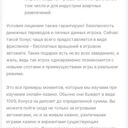
том числе и для индустрии азартных
развлечений.
Условия лицензии также гарантируют безопасность
денежных переводов и личных данных игрока. Сейчас
такой бонус чаще всего предоставляется в виде
фриспинов – бесплатных вращений в игровом
автомате. Такие подарки есть не во всех заведениях, а
жаль, ведь так игрок одновременно познакомится с
новыми слотами и преимуществами игры в реальном
режиме.
Это все примеры моментов, которые мы изучаем при
изучении онлайн-казино. Обычно они бывают в виде
100% бонуса на депозит до определенной суммы. Вы
можете пойти сюда не только за игровыми
автоматами, но и за живым казино, различными
играми казино и вариантами существующих