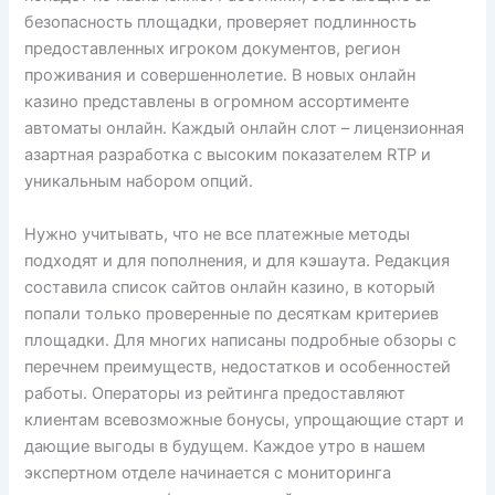
безопасность площадки, проверяет подлинность
предоставленных игроком документов, регион
проживания и совершеннолетие. В новых онлайн
казино представлены в огромном ассортименте
автоматы онлайн. Каждый онлайн слот – лицензионная
азартная разработка с высоким показателем RTP и
уникальным набором опций.
Нужно учитывать, что не все платежные методы
подходят и для пополнения, и для кэшаута. Редакция
составила список сайтов онлайн казино, в который
попали только проверенные по десяткам критериев
площадки. Для многих написаны подробные обзоры с
перечнем преимуществ, недостатков и особенностей
работы. Операторы из рейтинга предоставляют
клиентам всевозможные бонусы, упрощающие старт и
дающие выгоды в будущем. Каждое утро в нашем
экспертном отделе начинается с мониторинга