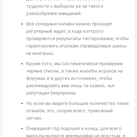
трудности с выбором из-за такого
разнообразия заведений.
Все солидные онлайн-казино проходят
регулярный аудит, в ходе которого
проверяются результаты тестирования, чтобы
гарантировать игрокам справедливые шансы
на выигрыш.
Кроме того, мы систематически проверяем
черные списки, а также жалобы игроков на
форумах и в других источниках, чтобы
рекомендовать вам лишь те казино, чья
репутация безупречна.
Но если вы видите большое количество таких
отзывов, это, скорее всего, тревожный
сигнал.
Очередной год подошел к концу, для всего
мира он выдался чрезвычайно не простым, в