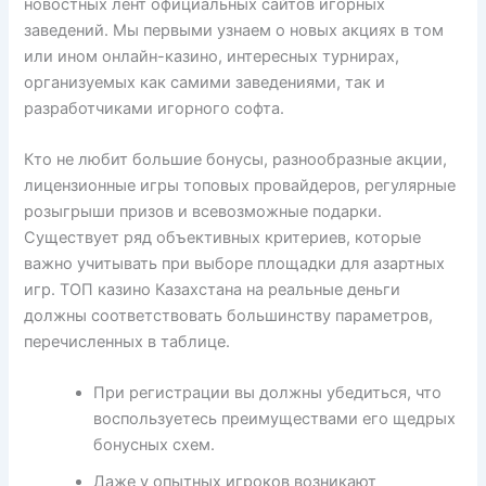
новостных лент официальных сайтов игорных
заведений. Мы первыми узнаем о новых акциях в том
или ином онлайн-казино, интересных турнирах,
организуемых как самими заведениями, так и
разработчиками игорного софта.
Кто не любит большие бонусы, разнообразные акции,
лицензионные игры топовых провайдеров, регулярные
розыгрыши призов и всевозможные подарки.
Существует ряд объективных критериев, которые
важно учитывать при выборе площадки для азартных
игр. ТОП казино Казахстана на реальные деньги
должны соответствовать большинству параметров,
перечисленных в таблице.
При регистрации вы должны убедиться, что
воспользуетесь преимуществами его щедрых
бонусных схем.
Даже у опытных игроков возникают